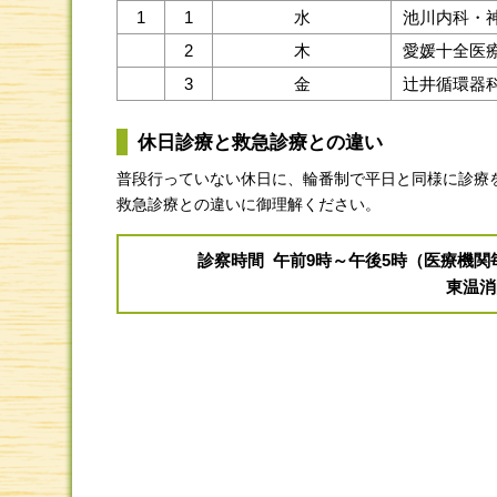
1
1
水
池川内科・
2
木
愛媛十全医
3
金
辻井循環器
休日診療と救急診療との違い
普段行っていない休日に、輪番制で平日と同様に診療
救急診療との違いに御理解ください。
診察時間 午前9時～午後5時（医療機
東温消防