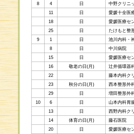
8
4
日
中野クリニ
11
日
愛媛十全医
18
日
愛媛医療セ
25
日
たけもと整
9
1
日
池川内科・
8
日
中川病院
15
日
愛媛医療セ
16
敬老の日(月)
辻井循環器
22
日
藤本内科ク
23
秋分の日(月)
西本整形外
29
日
増田整形外
10
6
日
山本内科胃
13
日
西野内科ク
14
体育の日(月)
藤石医院
20
日
愛媛医療セ