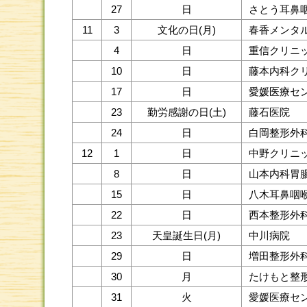
27
日
さとう耳鼻
11
3
文化の日(月)
春香メンタ
4
日
重信クリニ
10
日
藤本内科ク
17
日
愛媛医療セ
23
勤労感謝の日(土)
藤石医院
24
日
白岡整形外
12
1
日
中野クリニ
8
日
山本内科胃
15
日
八木耳鼻咽
22
日
西本整形外
23
天皇誕生日(月)
中川病院
29
日
増田整形外
30
月
たけもと整
31
火
愛媛医療セ