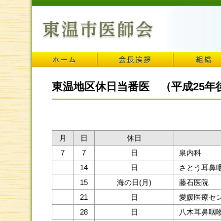
東温地区休日当番医 （平成25年
月
日
休日
7
7
日
泉内科
14
日
さとう耳鼻
15
海の日(月)
藤石医院
21
日
愛媛医療セ
28
日
八木耳鼻咽