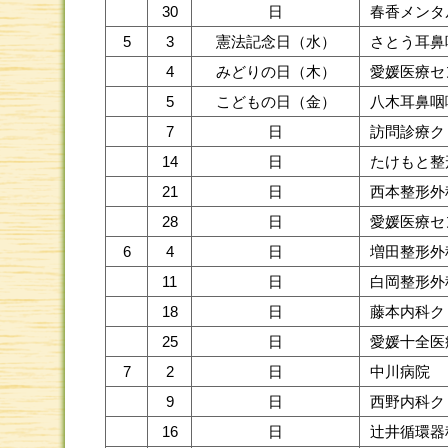
30
日
春香メンタ
5
3
憲法記念日（水）
さとう耳鼻
4
みどりの日（木）
愛媛医療セ
5
こどもの日（金）
八木耳鼻咽
7
日
訪問診療ク
14
日
たけもと整
21
日
西本整形外
28
日
愛媛医療セ
6
4
日
増田整形外
11
日
白岡整形外
18
日
藤本内科ク
25
日
愛媛十全医
7
2
日
中川病院
9
日
西野内科ク
16
日
辻井循環器