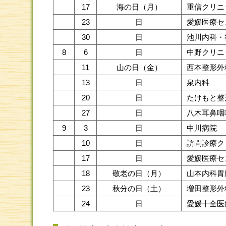
17
海の日（月）
重信クリニ
23
日
愛媛医療セ
30
日
池川内科・
8
6
日
中野クリニ
11
山の日（金）
西本整形外
13
日
泉内科
20
日
たけもと整
27
日
八木耳鼻咽
9
3
日
中川病院
10
日
訪問診療ク
17
日
愛媛医療セ
18
敬老の日（月）
山本内科胃
23
秋分の日（土）
増田整形外
24
日
愛媛十全医