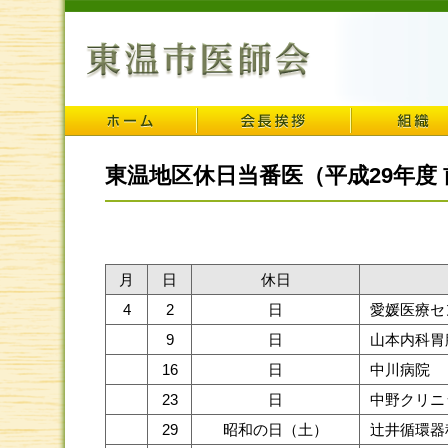
東温地区休日当番医（平成29年度
月
日
休日
4
2
日
愛媛医療セ
9
日
山本内科胃
16
日
中川病院
23
日
中野クリニ
29
昭和の日（土）
辻井循環器