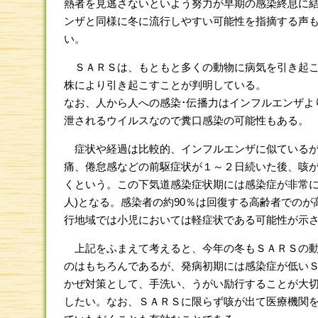
熱者を見逃さないといよう努力が早期の感染終息に
ンザと同様に冬に流行しやすい可能性を指摘する声も
い。
ＳＡＲＳは、もともと多くの動物に病気を引き起こ
株により引き起こすことが判明している。
なお、人から人への感染･伝播力はインフルエンザよ
泄されるウイルスなので糞口感染の可能性もある。
症状や経過は比較的、インフルエンザに似ているが、
痛、倦怠感などの前駆症状が１～２日続いた後、咳
くという。この下気道感染症状期には感染症が非常に
人)となる。感染者の約90％は回復する高齢者での
行地域では小児においては軽症状である可能性が示
上記をふまえて考えると、今年の冬もＳＡＲＳの動
のはもちろんであるが、発病初期には感染症が低い
かぜ対策として、手洗い、うがい励行することが大
したい。なお、ＳＡＲＳに限らず咳が出て医療機関