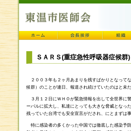
ＳＡＲＳ(重症急性呼吸器症候群)
２００３年も２ヶ月あまりを残すばかりとなってな
候群）のことが連日、報道され続けていたのはと未
３月１２日にＷＨＯが緊急情報を出して全世界に警
ーバルに拡大し、私達にとっても大きな脅威となっ
残っていた台湾でも安全宣言がだされ、にとまずは
特に感染者の多くかった中国では徹底した感染予防