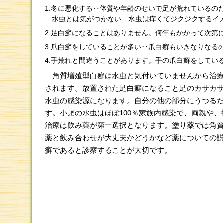
1.冬に悪化する‥体質や年齢のせいで足が荒れているの
水虫とは気がつかない…水虫は痒くてジクジクするイ
2.足白癬になることはありません。何年もかかって次第
3.爪白癬をしていることが多い‥爪白癬もいきなりなる
4.手荒れと間違うことがあります。手の爪白癬をしてい
角質増殖型白癬は水虫と気付いていませんから治療
されます。放置された足白癬になること足のカサカ
水虫の感染源になります。自分の他の部分にうつる
す。小児の水虫はほぼ100％家族内感染で、両親や
治療は飲み薬が第一選択となります。塗り薬では角
薬と飲み合わせが大丈夫かどうかなど薬についての
癬であると診察することが大切です。