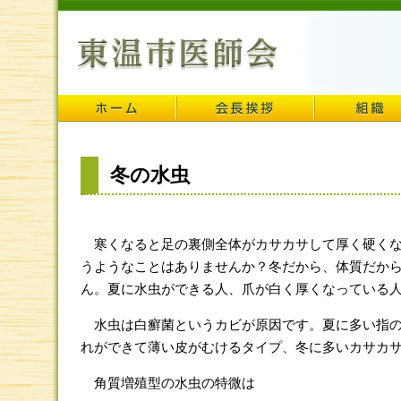
冬の水虫
寒くなると足の裏側全体がカサカサして厚く硬くな
うようなことはありませんか？冬だから、体質だか
ん。夏に水虫ができる人、爪が白く厚くなっている
水虫は白癬菌というカビが原因です。夏に多い指の
れができて薄い皮がむけるタイプ、冬に多いカサカ
角質増殖型の水虫の特微は