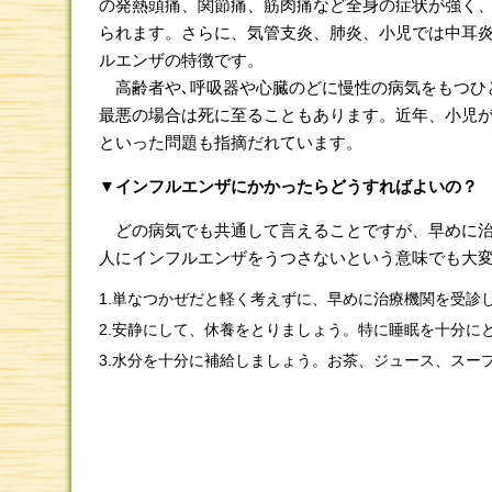
の発熱頭痛、関節痛、筋肉痛など全身の症状が強く
られます。さらに、気管支炎、肺炎、小児では中耳
ルエンザの特徴です。
高齢者や､呼吸器や心臓のどに慢性の病気をもつひ
最悪の場合は死に至ることもあります。近年、小児
といった問題も指摘だれています。
▼インフルエンザにかかったらどうすればよいの？
どの病気でも共通して言えることですが、早めに治
人にインフルエンザをうつさないという意味でも大
1.単なつかぜだと軽く考えずに、早めに治療機関を受診
2.安静にして、休養をとりましょう。特に睡眠を十分に
3.水分を十分に補給しましょう。お茶、ジュース、スー