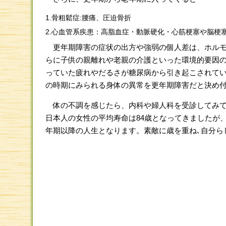
1.骨粗鬆症:腰痛、圧迫骨折
2.心血管系疾患：高脂血症・動脈硬化・心筋梗塞や脳梗
更年期障害の症状の出方や強弱の個人差は、ホルモ
らに子供の親離れや老親の介護といった環境的要因の
っていた疲れやだるさが糖尿病から引き起こされてい
の時期にみられる身体の異常を更年期障害だと決め
体の不調を感じたら、内科や婦人科を受診してみて
日本人の女性の平均寿命は84歳となってきましたが、
年期以降の人生となります。素敵に歳を重ね､自分ら