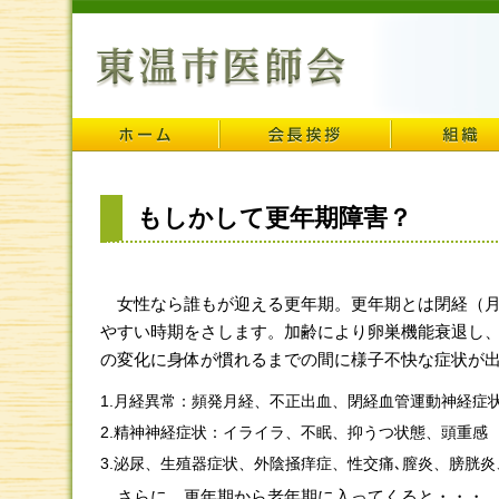
もしかして更年期障害？
女性なら誰もが迎える更年期。更年期とは閉経（月経
やすい時期をさします。加齢により卵巣機能衰退し
の変化に身体が慣れるまでの間に様子不快な症状が
1.月経異常：頻発月経、不正出血、閉経血管運動神経症
2.精神神経症状：イライラ、不眠、抑うつ状態、頭重感
3.泌尿、生殖器症状、外陰掻痒症、性交痛､膣炎、膀胱
さらに、更年期から老年期に入ってくると・・・