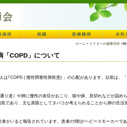
ホーム
>
ドクターの健康百科
>肺
病「COPD」について
人は｢COPD ( 慢性閉塞性肺疾患) 」の心配があります。以前は
の通り道）や肺に慢性の炎症がおこり、咳や痰、息切れなどが認めら
病気であり、主な原因としてタバコが考えられることから肺の生活
患者がいると報告されています。患者の9割がヘビースモーカーで