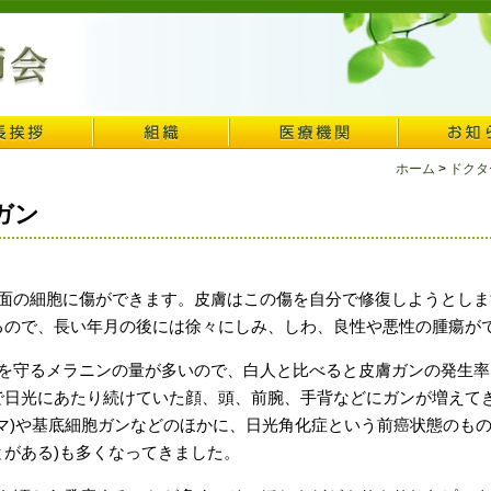
ホーム
>
ドクタ
ガン
面の細胞に傷ができます。皮膚はこの傷を自分で修復しようとしま
るので、長い年月の後には徐々にしみ、しわ、良性や悪性の腫瘍が
を守るメラニンの量が多いので、白人と比べると皮膚ガンの発生率
で日光にあたり続けていた顔、頭、前腕、手背などにガンが増えて
マ)や基底細胞ガンなどのほかに、日光角化症という前癌状態のもの
がある)も多くなってきました。