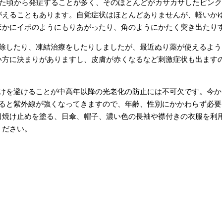
た頃から発症することが多く、そのほとんどがカサカサしたピンク
がえることもあります。自覚症状はほとんどありませんが、軽いか
ほかにイボのようにもりあがったり、角のようにかたく突き出たり
除したり、凍結治療をしたりしましたが、最近ぬり薬が使えるよう
い方に決まりがありますし、皮膚が赤くなるなど刺激症状も出ます
けを避けることが中高年以降の光老化の防止には不可欠です。今か
入ると紫外線が強くなってきますので、年齢、性別にかかわらず必
日焼け止めを塗る、日傘、帽子、濃い色の長袖や襟付きの衣服を利
ください。