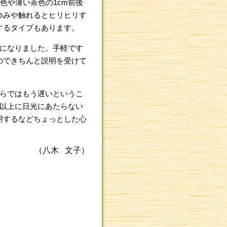
色や薄い茶色の1cm前後
ゆみや触れるとヒリヒリす
するタイプもあります。
になりました。手軽です
のできちんと説明を受けて
らではもう遅いというこ
要以上に日光にあたらない
用するなどちょっとした心
（八木 文子）