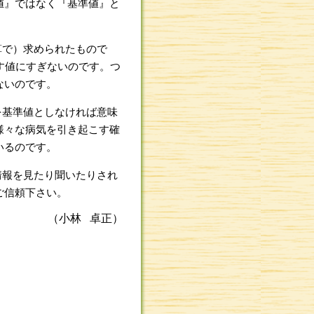
値』ではなく『基準値』と
算で）求められたもので
す値にすぎないのです。つ
ないのです。
を基準値としなければ意味
様々な病気を引き起こす確
いるのです。
情報を見たり聞いたりされ
ご信頼下さい。
（小林 卓正）