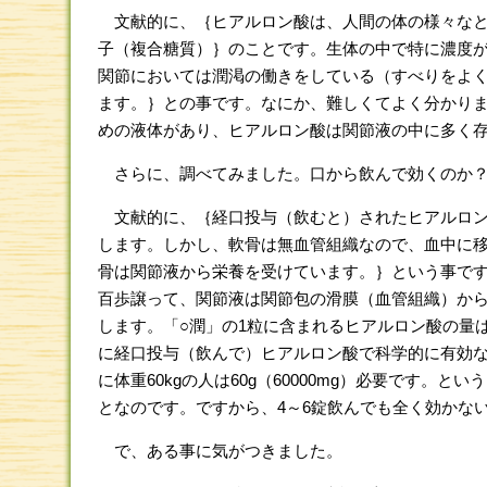
文献的に、｛ヒアルロン酸は、人間の体の様々なと
子（複合糖質）｝のことです。生体の中で特に濃度
関節においては潤渇の働きをしている（すべりをよ
ます。｝との事です。なにか、難しくてよく分かり
めの液体があり、ヒアルロン酸は関節液の中に多く
さらに、調べてみました。口から飲んで効くのか
文献的に、｛経口投与（飲むと）されたヒアルロン
します。しかし、軟骨は無血管組織なので、血中に
骨は関節液から栄養を受けています。｝という事で
百歩譲って、関節液は関節包の滑膜（血管組織）か
します。「○潤」の1粒に含まれるヒアルロン酸の量は10
に経口投与（飲んで）ヒアルロン酸で科学的に有効な効
に体重60kgの人は60g（60000mg）必要です。
となのです。ですから、4～6錠飲んでも全く効かな
で、ある事に気がつきました。